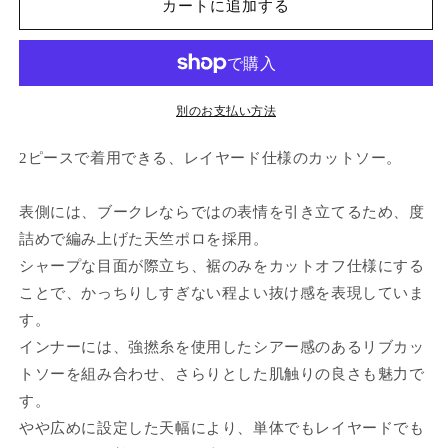
の
の
カートに追加する
数
数
量
量
を
を
減
増
別のお支払い方法
ら
や
す
す
2ピースで着用できる、レイヤード仕様のカットソー。
表側には、ブークレならではの表情を引き立てるため、度
詰めで編み上げた天竺ポロを採用。
シャープな目面が際立ち、裾のみをカットオフ仕様にする
ことで、かっちりしすぎない程よい抜け感を表現していま
す。
インナーには、強撚糸を使用したシアー感のあるリブカッ
トソーを組み合わせ、さらりとした肌触りの良さも魅力で
す。
やや広めに設定した天幅により、単体でもレイヤードでも