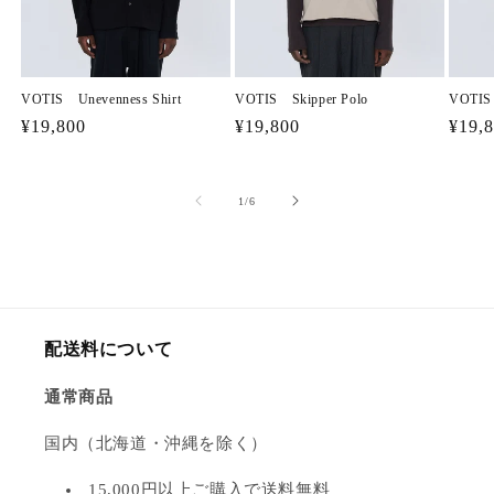
VOTIS Unevenness Shirt
VOTIS Skipper Polo
VOTIS 
通
¥19,800
通
¥19,800
通
¥19,
常
常
常
価
価
価
の
1
/
6
格
格
格
配送料について
通常商品
国内（北海道・沖縄を除く）
15,000円以上ご購入で送料無料