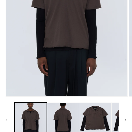
モ
ー
ダ
ル
で
メ
デ