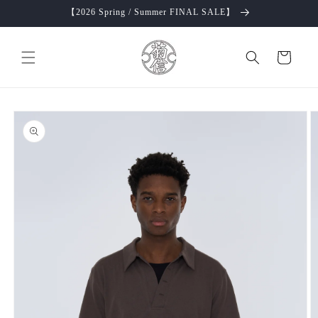
コンテ
【2026 Spring / Summer FINAL SALE】
ンツに
進む
カ
ー
ト
商品情
報にス
キップ