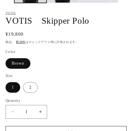
ィ
ア
VOTIS
(1)
(2
VOTIS Skipper Polo
を
開
く
通
¥19,800
常
税込。
配送料
はチェックアウト時に計算されます。
価
Color
格
Brown
Size
1
2
Quantity
VOTIS
VOTIS
Skipper
Skipper
Polo
Polo