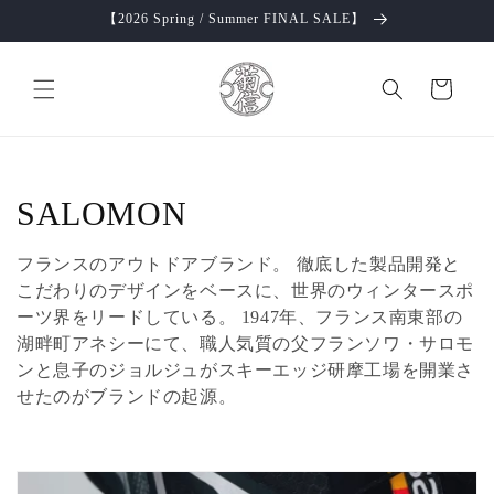
コンテ
【2026 Spring / Summer FINAL SALE】
ンツに
進む
カ
ー
ト
コ
SALOMON
レ
フランスのアウトドアブランド。 徹底した製品開発と
ク
こだわりのデザインをベースに、世界のウィンタースポ
ーツ界をリードしている。 1947年、フランス南東部の
シ
湖畔町アネシーにて、職人気質の父フランソワ・サロモ
ンと息子のジョルジュがスキーエッジ研摩工場を開業さ
ョ
せたのがブランドの起源。
ン
: