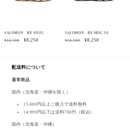
SALOMON RX SNUG
SALOMON RX MOC 3.0
通
セ
¥8,250
通
セ
¥8,250
¥16,500
¥16,500
常
ー
常
ー
価
ル
価
ル
格
価
格
価
配送料について
格
格
通常商品
国内（北海道・沖縄を除く）
15,000円以上ご購入で送料無料
14,999円以下は送料700円（税込）
国内（北海道・沖縄）